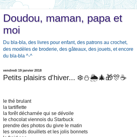
Doudou, maman, papa et
moi
Du bla-bla, des livres pour enfant, des patrons au crochet,
des modèles de broderie, des gâteaux, des jouets, et encore
du bla-bla ^-^
vendredi 19 janvier 2018
Petits plaisirs d'hiver... ❄️⛄️🌦🎄🎁🎊☕️
le thé brulant
la tartiflette
la forêt décharnée qui se dévoile
le chocolat viennois du Starbuck
prendre des photos du givre le matin
les snoods douillets et les jolis bonnets